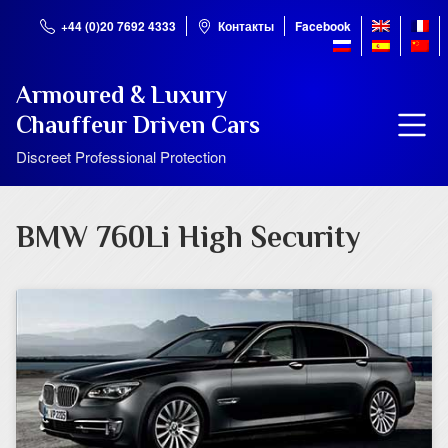
+44 (0)20 7692 4333
Контакты
Facebook
Armoured & Luxury
Chauffeur Driven Cars
Discreet Professional Protection
BMW 760Li High Security