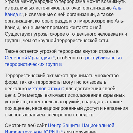
Угроза международного терроризма может возникнуть
из различных источников, включая организацию
Аль-
(opens in a new tab)
Каида
, и связанные с ней организации, а также
организации, которые разделяют мировоззрение Аль-
Каиды, но не имеют прямого контакта с ней.
Существуют угрозы скорее от отдельного человека или
группы, чем от крупной террористической сети.
Также остается угрозой терроризм внутри страны в
(opens in a new tab)
Северной Ирландии
, особенно от
республиканских
(opens in a new tab)
террористических групп
.
Террористический акт может принимать множество
форм, так как террористы могут использовать
(opens in a new tab)
несколько
методов атаки
для достижения своей
цели. Эти методы включают использование взрывных
устройств, огнестрельных оружий, снарядов, а также
похищение, несанкционированный доступ и нападения
с использованием электронных средств.
Смотрите веб сайт
Центр Защиты Национальной
(opens in a new tab)
Инфраструктуры (CPNI)
для получения