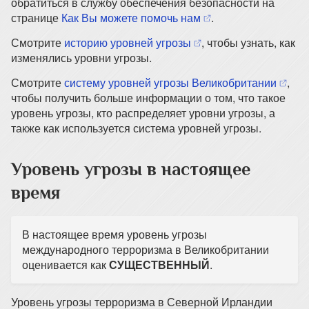
обратиться в службу обеспечения безопасности на
(opens in a new tab)
странице
Как Вы можете помочь нам
.
(opens in a new tab)
Смотрите
историю уровней угрозы
, чтобы узнать, как
изменялись уровни угрозы.
(opens
Смотрите
систему уровней угрозы Великобритании
,
чтобы получить больше информации о том, что такое
уровень угрозы, кто распределяет уровни угрозы, а
также как используется система уровней угрозы.
Уровень угрозы в настоящее
время
В настоящее время уровень угрозы
международного терроризма в Великобритании
оценивается как
СУЩЕСТВЕННЫЙ
.
Уровень угрозы терроризма в Северной Ирландии