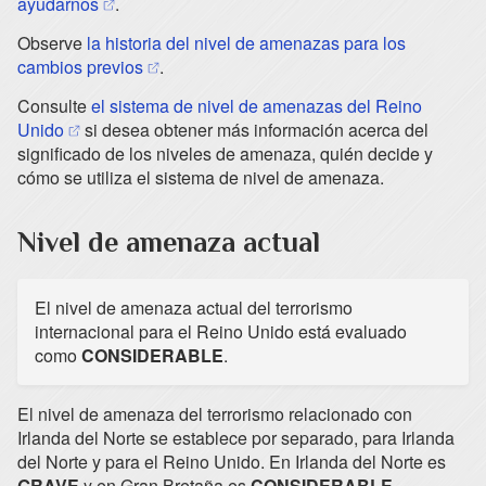
(opens in a new tab)
ayudarnos
.
Observe
la historia del nivel de amenazas para los
(opens in a new tab)
cambios previos
.
Consulte
el sistema de nivel de amenazas del Reino
(opens in a new tab)
Unido
si desea obtener más información acerca del
significado de los niveles de amenaza, quién decide y
cómo se utiliza el sistema de nivel de amenaza.
Nivel de amenaza actual
El nivel de amenaza actual del terrorismo
internacional para el Reino Unido está evaluado
como
CONSIDERABLE
.
El nivel de amenaza del terrorismo relacionado con
Irlanda del Norte se establece por separado, para Irlanda
del Norte y para el Reino Unido. En Irlanda del Norte es
GRAVE
y en Gran Bretaña es
CONSIDERABLE
.