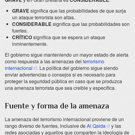
GRAVE
significa que las probabilidades de que surja
un ataque terrorista son altas.
CONSIDERABLE
significa que las probabilidades son
fuertes.
CRÍTICO
significa que se espera un ataque
inminentemente.
El gobierno sigue manteniendo un mayor estado de alerta
como respuesta a las amenazas del
terrorismo
(opens in a new tab)
internacional
. La política del gobierno sigue siendo
enviar advertencias o consejos si es necesario para
proteger la seguridad pública en caso que se produzca
una amenaza terrorista que sea creible y específica.
Fuente y forma de la amenaza
La amenaza del terrorismo internacional proviene de un
(opens in a n
rango diverso de fuentes, inclusive de
Al Qaida
y las
redes asociadas y aquellos que comparten la ideología de