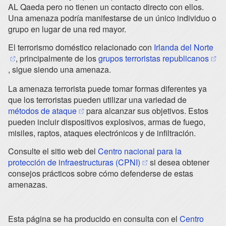
AL Qaeda pero no tienen un contacto directo con ellos.
Una amenaza podría manifestarse de un único individuo o
grupo en lugar de una red mayor.
(op
El terrorismo doméstico relacionado con
Irlanda del Norte
(ope
, principalmente de los
grupos terroristas republicanos
, sigue siendo una amenaza.
La amenaza terrorista puede tomar formas diferentes ya
que los terroristas pueden utilizar una variedad de
(opens in a new tab)
métodos de ataque
para alcanzar sus objetivos. Estos
pueden incluir dispositivos explosivos, armas de fuego,
misiles, raptos, ataques electrónicos y de infiltración.
Consulte el sitio web del
Centro nacional para la
(opens in a new tab)
protección de infraestructuras (CPNI)
si desea obtener
consejos prácticos sobre cómo defenderse de estas
amenazas.
Esta página se ha producido en consulta con el
Centro